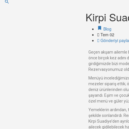
Kirpi Su
Blog
Tem 02
Gönderiyi payl
Geçen akşam ailemle bi
önce birçok kez adını
girdiğimizde bizi mode
Rezervasyonumuz olduğ
Menüyü incelediğimizde
mezeler sipariş ettik;
deniz ürünlerinden oluşa
şayandı. Eşim ve çocuk
özel menü ve güler yüz
Yemeklerin ardından, ta
şekilde sonlandırdı. R
Kirpi Suadiye’den ayrıl
ailecek gidilebilecek h