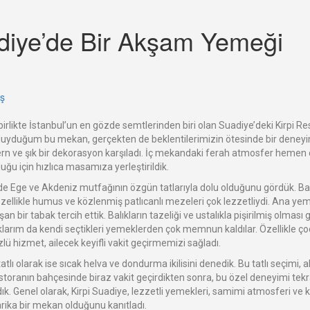
adiye’de Bir Akşam Yemeği
aş
rlikte İstanbul’un en gözde semtlerinden biri olan Suadiye’deki Kirpi Res
 duyduğum bu mekan, gerçekten de beklentilerimizin ötesinde bir deney
rn ve şık bir dekorasyon karşıladı. İç mekandaki ferah atmosfer hemen d
u için hızlıca masamıza yerleştirildik.
 Ege ve Akdeniz mutfağının özgün tatlarıyla dolu olduğunu gördük. Başl
 özellikle humus ve közlenmiş patlıcanlı mezeleri çok lezzetliydi. Ana ye
n bir tabak tercih ettik. Balıkların tazeliği ve ustalıkla pişirilmiş olması
larım da kendi seçtikleri yemeklerden çok memnun kaldılar. Özellikle ço
lü hizmet, ailecek keyifli vakit geçirmemizi sağladı.
tlı olarak ise sıcak helva ve dondurma ikilisini denedik. Bu tatlı seçimi, a
estoranın bahçesinde biraz vakit geçirdikten sonra, bu özel deneyimi te
dık. Genel olarak, Kirpi Suadiye, lezzetli yemekleri, samimi atmosferi ve k
arika bir mekan olduğunu kanıtladı.