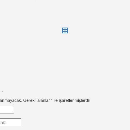
 ·
nlanmayacak.
Gerekli alanlar
*
ile işaretlenmişlerdir