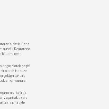
toran’a gittik. Daha
im sundu. Restorana
ikkatimi çekti.
angıç olarak çeşitli
mek olarak ise taze
 gerçekten takdire
cuklar için sunulan
kşamımızı tatlı bir
krar yaşamak üzere
aliteli hizmetiyle